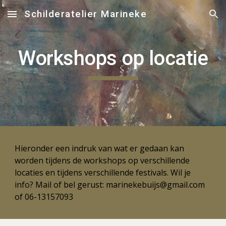
Schilderatelier Marineke
Skip to main content
Skip to navigation
Workshops op locatie
Hieronder een indruk van wat er gedaan kan
worden tijdens de workshops op verschillende
locaties en tijdens verschillende festivals. Wil je
info? Mail of bel gerust: ma
rinekebuijs@gmail.com
of 06-13157093