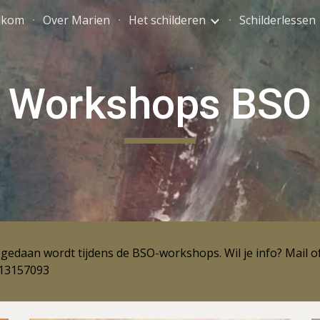
lkom
Over Marien
Het schilderen
Schilderlessen
ip to main content
Skip to navigat
Workshops BSO
gedaan wordt tijdens de BSO-workshops. Wil je info? Mail of
-13157093