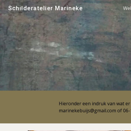
Schilderatelier Marineke
We
Sk
Hieronder een indruk van wat er 
marinekebuijs@gmail.com of 06